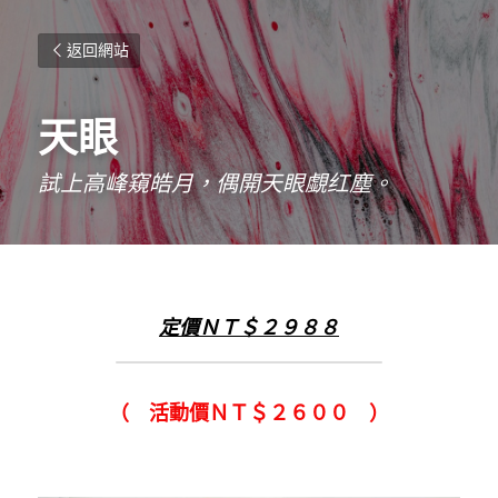
返回網站
天眼
試上高峰窺皓月，偶開天眼覷红塵。
定價ＮＴ＄２９８８
（　活動價ＮＴ＄２６００　）