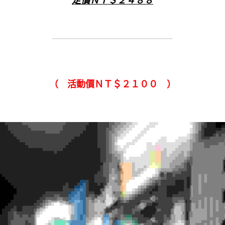
定價ＮＴ＄２４８８
（　活動價ＮＴ＄２１００　）