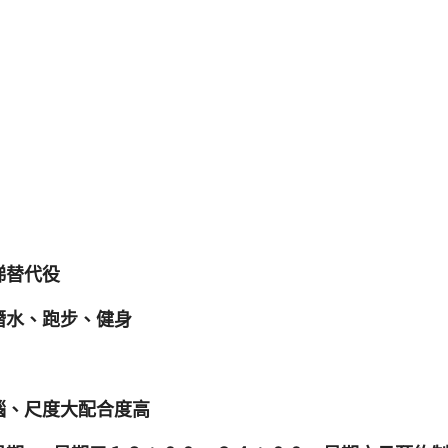
梯替代役
潛水、跑步、健身
腦、尺度大配合度高