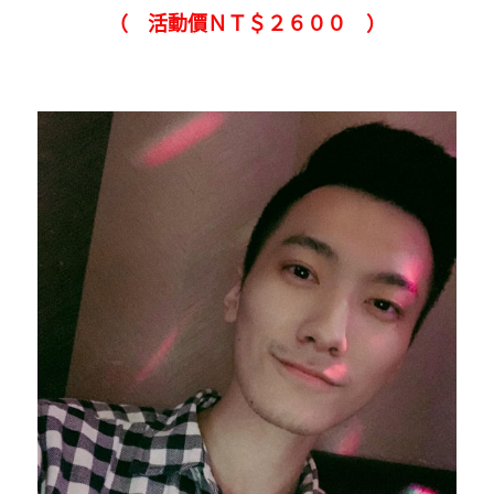
（　活動價ＮＴ＄２６００　）