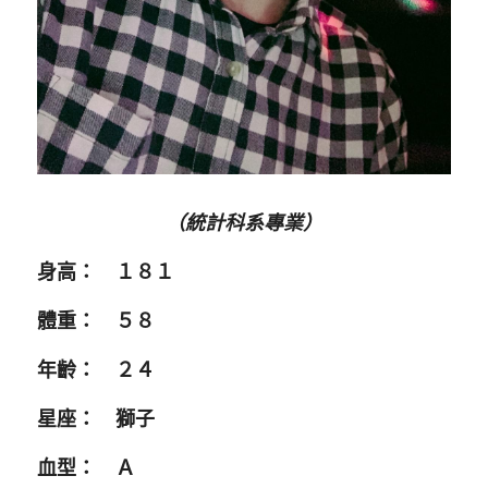
（統計科系專業）
身高：　１８１
體重：　５８
年齡：　２４
星座：　獅子
血型：　Ａ