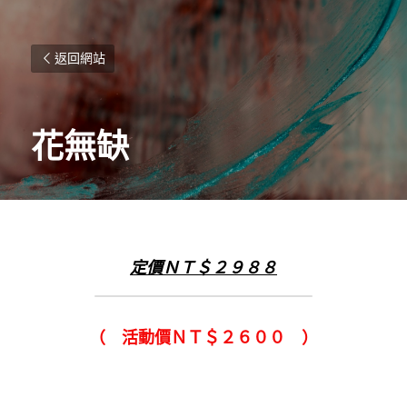
返回網站
花無缺
定價ＮＴ＄２９８８
（　活動價ＮＴ＄２６００　）